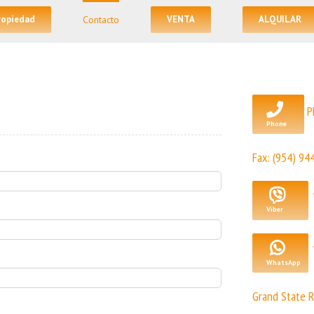
propiedad
Contacto
VENTA
ALQUILAR
P
Fax: (954) 94
Grand State R