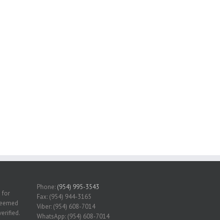
Phone:
(954) 995-3543
 for
Fax: (954) 944-3165
 deemed
Viber: (954) 608-7014
erified.
WhatsApp: (954) 608-7014