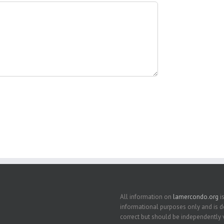
All information on
lamercondo.org
is
informational purposes only and is
correct but should be independently v