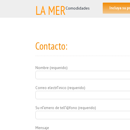
Skip
for:
Comodidades
Incluya su 
to
content
Contacto:
Nombre (requerido)
Correo electrГіnico (requerido)
Su nГєmero de telГ©fono (requerido)
Mensaje